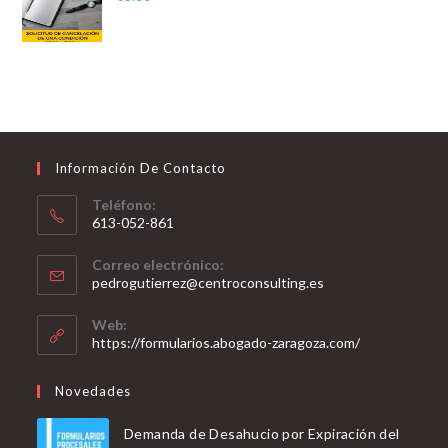
Información De Contacto
Teléfono:
613-052-861
Se
Correo electrónico:
abre
Se
pedrogutierrez@centroconsulting.es
en
abre
en
tu
Web:
tu
https://formularios.abogado-zaragoza.com/
aplicación
aplicación
Novedades
Demanda de Desahucio por Expiración del