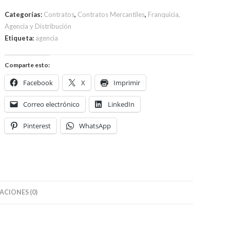
de
Categorías:
Contratos
,
Contratos Mercantiles
,
Franquicia,
Agencia
Agencia y Distribución
cantidad
Etiqueta:
agencia
Comparte esto:
Facebook
X
Imprimir
Correo electrónico
LinkedIn
Pinterest
WhatsApp
CIONES (0)