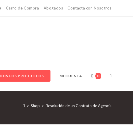
a
Carro de Compra
Abogados
Contacta con Nosotros
ALTERNAR
DOS LOS PRODUCTOS
MI CUENTA
0
BÚSQUEDA
>
Shop
>
Resolución de un Contrato de Agencia