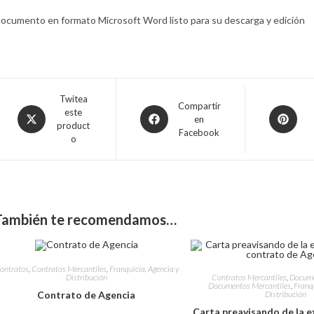
ocumento en formato Microsoft Word listo para su descarga y edición
Opens
Twitea
Opens
Compartir
Opens
este
in
en
in
in
product
a
Facebook
a
a
o
new
new
new
window
window
window
También te recomendamos…
ontratos
,
Contratos Mercantiles
,
Franquicia, Agencia y
Contratos Mercantiles
,
Docume
Distribución
Documentos Mercantiles
,
Franqu
Distribución
Contrato de Agencia
Carta preavisando de la e