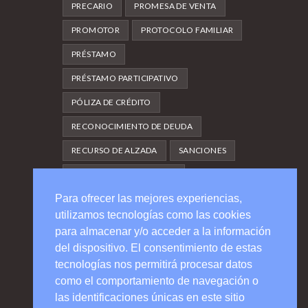
PRECARIO
PROMESA DE VENTA
PROMOTOR
PROTOCOLO FAMILIAR
PRÉSTAMO
PRÉSTAMO PARTICIPATIVO
PÓLIZA DE CRÉDITO
RECONOCIMIENTO DE DEUDA
RECURSO DE ALZADA
SANCIONES
SEGUNDA OPORTUNIDAD
Para ofrecer las mejores experiencias,
SERVICIOS
SUBARRIENDO
utilizamos tecnologías como las cookies
TRASPASO
UNIDAD PRODUCTIVA
para almacenar y/o acceder a la información
del dispositivo. El consentimiento de estas
Follow Us
tecnologías nos permitirá procesar datos
como el comportamiento de navegación o
las identificaciones únicas en este sitio