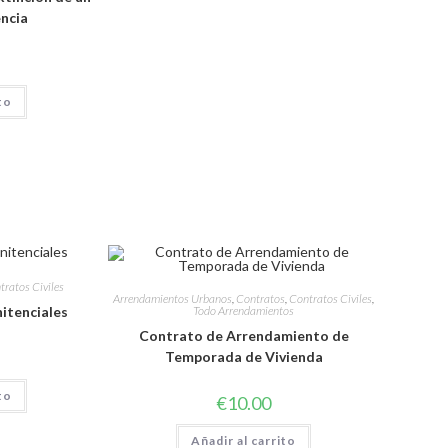
ncia
to
tratos Civiles
Arrendamientos Urbanos
,
Contratos
,
Contratos Civiles
,
Todo Arrendamientos
itenciales
Contrato de Arrendamiento de
Temporada de Vivienda
to
€
10.00
Añadir al carrito