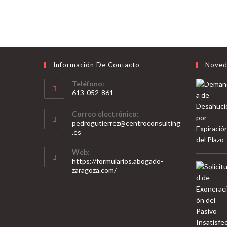
Información De Contacto
Noved
Teléfono:
613-052-861
Se
Correo electrónico:
abre
pedrogutierrez@centroconsulting
en
Se
.es
abre
tu
en
Web:
aplicación
tu
https://formularios.abogado-
aplicación
zaragoza.com/