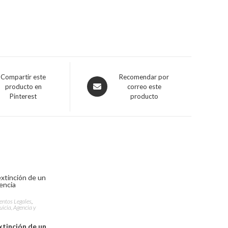
Compartir este
Opens
Recomendar por
producto en
correo este
in
Pinterest
producto
a
new
window
ntos Legales
,
icia, Agencia y
xtinción de un