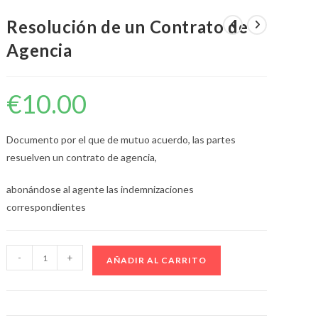
DE
Resolución de un Contrato de
Agencia
LA
€
10.00
Documento por el que de mutuo acuerdo, las partes
WEB
resuelven un contrato de agencia,
abonándose al agente las indemnizaciones
correspondientes
Resolución
-
+
AÑADIR AL CARRITO
de
un
Contrato